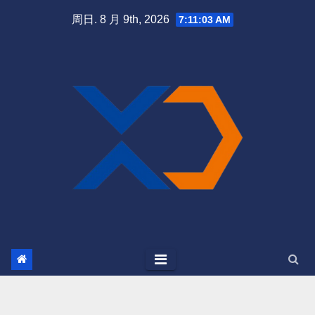
跳
周日. 8 月 9th, 2026
7:11:03 AM
至
内
容