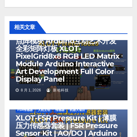
RGB/LED
RGB矩阵
RGB矩阵屏幕
人机互动
可穿戴RGB/单颗RGB
显示和灯光
机器人项目
灯
灯光控制
矩阵LED
相关文章
XLOT-PixelGrid8x8 RGB LED
点阵模块 Arduino互动艺术开发
全彩矩阵灯板 XLOT-
PixelGrid8x8 RGB LED Matrix
Module Arduino Interactive
Art Development Full Color
Display Panel
8 月 1, 2026
新地科技
FSR传感器
人机互动
传感器
机器人项目
XLOT-FSR Pressure Kit | 薄膜
压力传感器套装 | FSR Pressure
Sensor Kit | AO/DO | Arduino