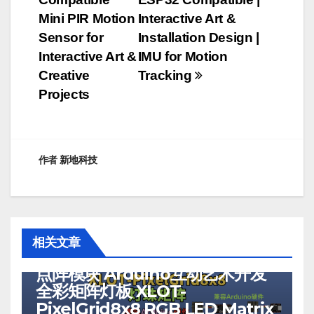
Mini PIR Motion
Interactive Art &
Sensor for
Installation Design |
Interactive Art &
IMU for Motion
Creative
Tracking
Projects
作者
新地科技
RGB/LED
RGB矩阵
RGB矩阵屏幕
人机互动
可穿戴RGB/单颗RGB
显示和灯光
机器人项目
灯
灯光控制
矩阵LED
相关文章
XLOT-PixelGrid8x8 RGB LED
点阵模块 Arduino互动艺术开发
全彩矩阵灯板 XLOT-
PixelGrid8x8 RGB LED Matrix