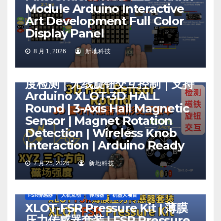
Module Arduino Interactive
Art Development Full Color
Display Panel
传感器
旋钮（编码器，电位器）
无线与物联网
机器人项目
电机驱动
霍尔传感器
8 月 1, 2026
新地科技
XLOT-3D HALL Round｜圆形
三轴霍尔磁场传感器｜磁铁旋转角
度检测｜无线旋钮交互控制｜支持
Arduino XLOT-3D HALL
Round | 3-Axis Hall Magnetic
Sensor | Magnet Rotation
Detection | Wireless Knob
Interaction | Arduino Ready
7 月 25, 2026
新地科技
FSR传感器
人机互动
传感器
机器人项目
XLOT-FSR Pressure Kit | 薄膜
压力传感器套装 | FSR Pressure