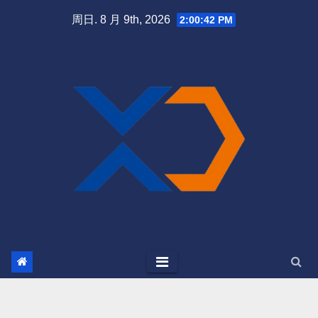
跳
周日. 8 月 9th, 2026
2:00:42 PM
至
内
容