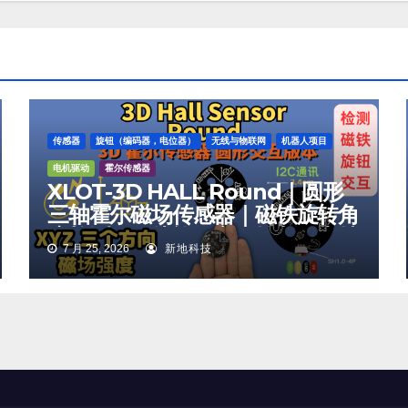
传感器
旋钮（编码器，电位器）
无线与物联网
机器人项目
电机驱动
霍尔传感器
XLOT-3D HALL Round｜圆形
三轴霍尔磁场传感器｜磁铁旋转角
度检测｜无线旋钮交互控制｜支持
7 月 25, 2026
新地科技
Arduino XLOT-3D HALL
Round | 3-Axis Hall Magnetic
Sensor | Magnet Rotation
Detection | Wireless Knob
Interaction | Arduino Ready