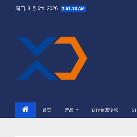
跳
周四. 8 月 6th, 2026
2:51:16 AM
至
内
容
首页
产品
DIY创意论坛
S