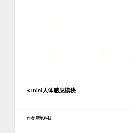
文
mini人体感应模块
章
导
作者
新地科技
航