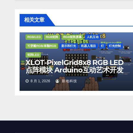
相关文章
RGB/LED
RGB矩阵
RGB矩阵屏幕
人机互动
可穿戴RGB/单颗RGB
显示和灯光
机器人项目
灯
灯光控制
矩阵LED
XLOT-PixelGrid8x8 RGB LED
点阵模块 Arduino互动艺术开发
全彩矩阵灯板 XLOT-
8 月 1, 2026
新地科技
PixelGrid8x8 RGB LED Matrix
Module Arduino Interactive
Art Development Full Color
Display Panel