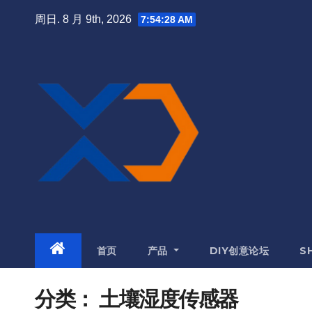
跳
周日. 8 月 9th, 2026
7:54:28 AM
至
内
容
首页
产品
DIY创意论坛
S
分类：
土壤湿度传感器