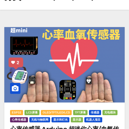
ESP32
LCD屏幕
OLED/TFT/LED/LCD
TFT屏幕
传感器
充电模块
心率传感器
无线与物联网
显示和灯光
显示器
机器人项目